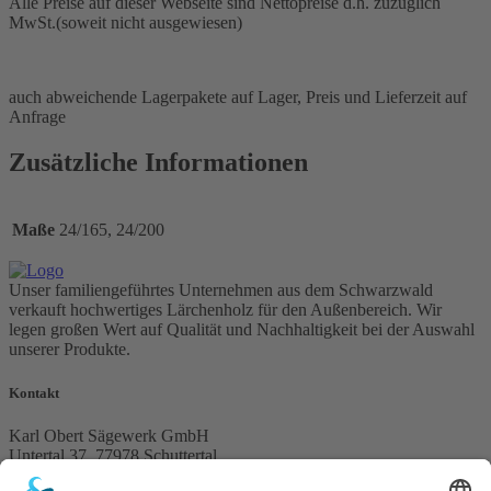
Alle Preise auf dieser Webseite sind Nettopreise d.h. zuzüglich
MwSt.(soweit nicht ausgewiesen)
auch abweichende Lagerpakete auf Lager, Preis und Lieferzeit auf
Anfrage
Zusätzliche Informationen
Maße
24/165, 24/200
Unser familiengeführtes Unternehmen aus dem Schwarzwald
verkauft hochwertiges Lärchenholz für den Außenbereich. Wir
legen großen Wert auf Qualität und Nachhaltigkeit bei der Auswahl
unserer Produkte.
Kontakt
Karl Obert Sägewerk GmbH
Untertal 37, 77978 Schuttertal
obert@laerchen.de