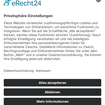
Tel.:
07823-2055
Fax: 07823-5593
Kontaktformular
SOCIAL MEDIA
menu
Home
Produkte
Umwelt
Unternehmen
Kontakt
Impressum
Datenschutz
Cookie-Einstellungen
Karl Obert Sägewerk GmbH; 2026. All rights reserved.